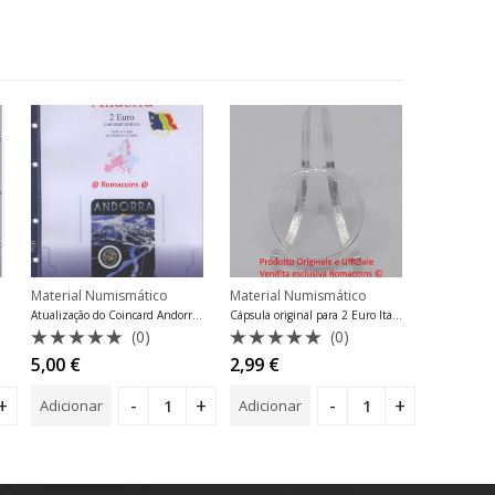
Material Numismático
Material Numismático
Material N
Atualização do Coincard Andorra 2019 Número 1
Cápsula original para 2 Euro Italy Proof Exclusive Romacoins
(0)
(0)
Avaliação
Avaliação
Avalia
5,00
€
2,99
€
9,99
€
0
0
0
de
de
de
Adicionar
Adicionar
Adiciona
5
5
5