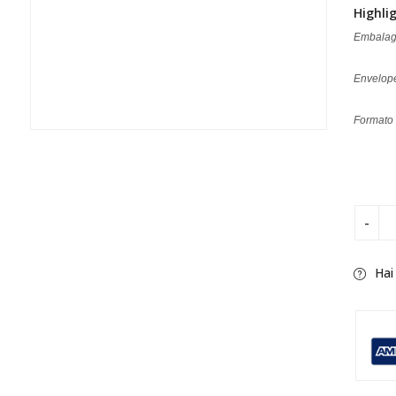
Highli
Embalage
Envelope
Formato 
Hai