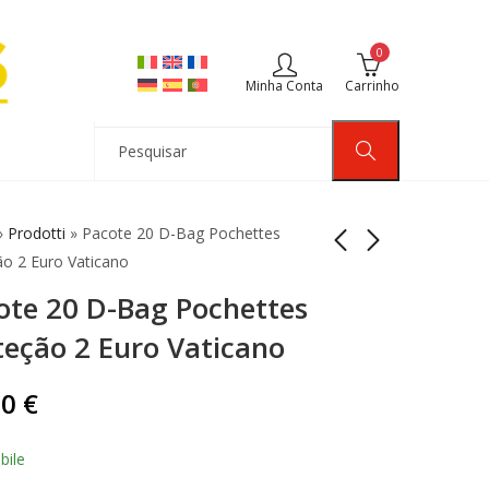
0
Minha Conta
Carrinho
»
Prodotti
»
Pacote 20 D-Bag Pochettes
ão 2 Euro Vaticano
ote 20 D-Bag Pochettes
2 Libras de Ouro Grã-
Ouro esterlino 2019
Bretanha Rainha
Grã-Bretanha Rainha
teção 2 Euro Vaticano
Isabel 917/1000
Isabel 917/1000
565,00
350,00
€
€
00
€
bile