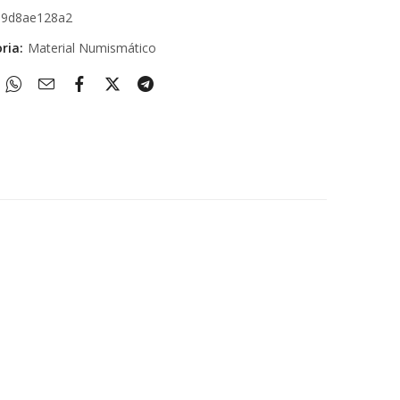
b9d8ae128a2
ria:
Material Numismático