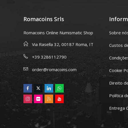
Romacoins Srls
Inform
Romacoins Online Numismatic Shop
Sobre nó
Via Rasella 32, 00187 Roma, IT
Custos d
+39 3286112790
Condições
order@romacoins.com
Cookie Po
Direito d
Política 
Entrega 