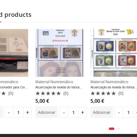
d products
umismático
Material Numismático
Material Numismático
Álbum de colecionador para Coincards Belgium 2014 – 2018
Atualização da moeda do Vaticano 2019 Número 4
Atualização da moeda do Vaticano 2023 Número 1
(0)
(0)
(0)
ão
Avaliação
Avaliação
5,00
€
5,00
€
0
0
de
de
Adicionar
Adicionar
5
5