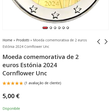
Home
»
Prodotti
»
Moeda comemorativa de 2 euros
Estónia 2024 Cornflower Unc
Moeda comemorativa de 2
Moeda especial de 2
Moeda Itália 2024 2
euros para a Páscoa
Euro Comemorativa
euros Estónia 2024
Feliz 2024 Número 3
Rita Levi-Montalcini
8,45
19,90
€
€
Cornflower Unc
(
1
avaliação de cliente)
Classificado
1
com
5.00
5,00
€
em 5 com
base em
classificação
de
Disponibile