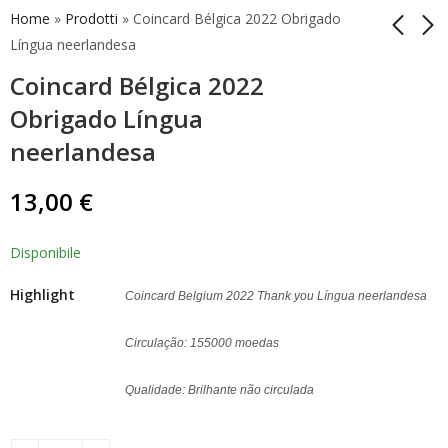
Home
»
Prodotti
»
Coincard Bélgica 2022 Obrigado
Língua neerlandesa
Coincard Bélgica 2022
Moeda de 2 euros
Moeda de 2 euros
Espanha 2022
Espanha 2022
Obrigado Língua
Sebastián Elcano
Garajonay Proof
37,50
37,50
€
€
neerlandesa
Proof
13,00
€
Disponibile
Highlight
Coincard Belgium 2022 Thank you Língua neerlandesa
Circulação: 155000 moedas
Qualidade: Brilhante não circulada