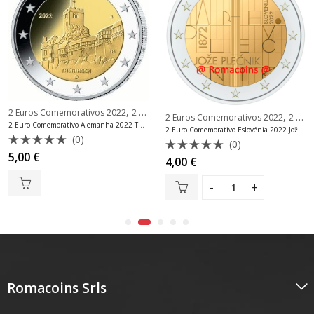
,
2 Euros Comemorativos 2022
2 Euros Comemorativos Alemanha
,
2 Euros Comemorativos 2022
2 Euros Comemorativos Eslovénia
2 Euro Comemorativo Alemanha 2022 Thüringen Mint J
2 Euro Comemorativo Eslovénia 2022 Jože Plečnik
(0)
(0)
Avaliação
5,00
€
Avaliação
4,00
€
0
0
de
de
5
5
Romacoins Srls