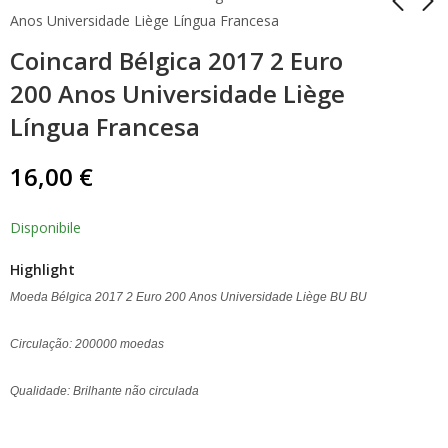
Anos Universidade Liège Língua Francesa
Coincard Bélgica 2017 2 Euro
2 Euro Comemorativo
5 Euro Alemanha
Alemanha 2017 Porta
2017 Zona Tropical 5
200 Anos Universidade Liège
Nigra Mint Random
Moedas ADFGJ
4,50
145,00
€
€
Língua Francesa
16,00
€
Disponibile
Highlight
Moeda Bélgica 2017 2 Euro 200 Anos Universidade Liège BU BU
Circulação: 200000 moedas
Qualidade: Brilhante não circulada