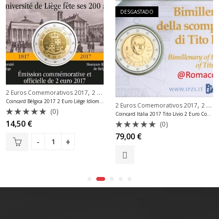
DESGASTADO
,
2 Euros Comemorativos 2017
2 Euros Comemorativos Bélgica
Coincard Bélgica 2017 2 Euro Liège Idioma aleatório
,
2 Euros Comemorativos 2017
2 Euros Comemorativos Itália
(0)
Coincard Itália 2017 Tito Lívio 2 Euro Comemorativo Bnc
Avaliação
14,50
€
(0)
0
Avaliação
79,00
€
de
0
5
de
5