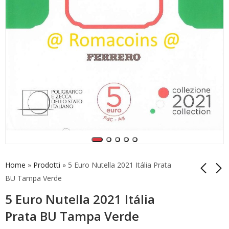
Home
»
Prodotti
»
5 Euro Nutella 2021 Itália Prata
BU Tampa Verde
5 Euro Nutella 2021 Itália
5 Euro Itália 2021
20 Euro Vaticano
Ennio Morricone
2021 São Pedro
Prata BU Tampa Verde
Proof
Cobre
39,90
31,85
€
€