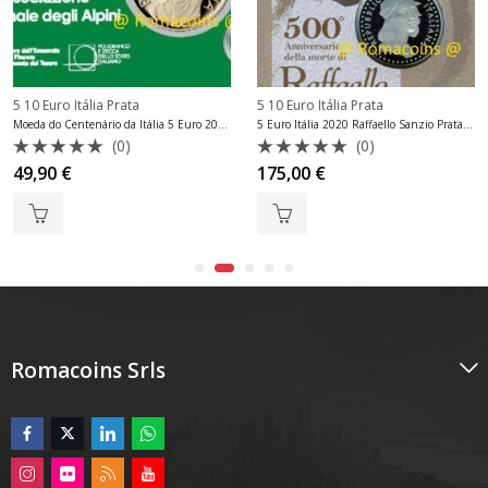
5 10 Euro Itália Prata
5 10 Euro Itália Prata
Moeda do Centenário da Itália 5 Euro 2019 Associação Alpini
5 Euro Itália 2020 Raffaello Sanzio Prata Proof
(0)
(0)
Avaliação
Avaliação
49,90
€
175,00
€
0
0
de
de
5
5
Romacoins Srls