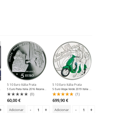
DESGAST
5 10 Euro Itália Prata
5 10 Euro Itália Prata
5 10 Euro I
 na Lua Prata Proof
5 Euro Prata Itália 2016 Recanati Marche Proof
5 Euro Vespa Verde 2019 Itália Moeda de Prata Bnc
(0)
(1)
Avaliação
Avaliação
Avalia
60,00
€
699,90
€
490,00
0
5.00
de 5
0
de
de
Adicionar
Adicionar
Ler mais
5
5