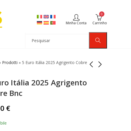
0
Minha Conta
Carrinho
»
Prodotti
»
5 Euro Itália 2025 Agrigento Cobre
uro Itália 2025 Agrigento
5 Euros Itália 2025
Carteira Itália 2025 8
Barolo e Chocolate
Moedas Bnc Fdc
re Bnc
Região do Piemonte
Brillant Universel
39,90
39,90
€
€
90
€
bile