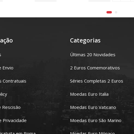
ação
Categorias
s
Últimas 20 Novidades
e Envio
2 Euros Comemorativos
 Contratuais
Séries Completas 2 Euros
licy
Moedas Euro Italia
e Rescisão
Moedas Euro Vaticano
de Privacidade
Moedas Euro São Marino
Gratuita em Roma
Moedas Euro Mónaco