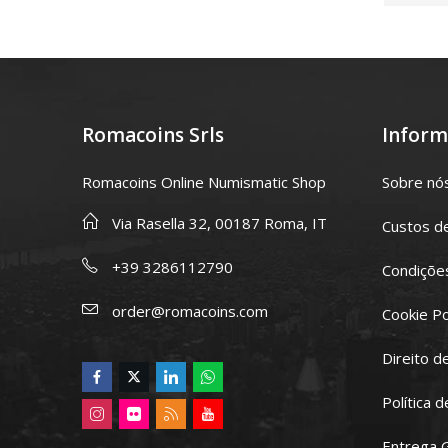
Romacoins Srls
Inform
Romacoins Online Numismatic Shop
Sobre nó
Via Rasella 32, 00187 Roma, IT
Custos d
+39 3286112790
Condições
order@romacoins.com
Cookie Po
Direito d
Política 
Entrega 