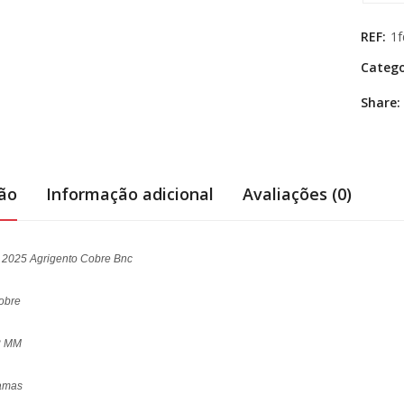
REF:
1f
Catego
Share:
ção
Informação adicional
Avaliações (0)
ia 2025 Agrigento Cobre Bnc
cobre
2 MM
amas