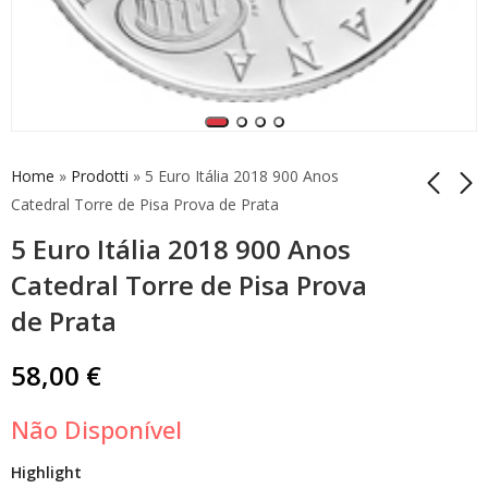
Home
»
Prodotti
»
5 Euro Itália 2018 900 Anos
Catedral Torre de Pisa Prova de Prata
5 Euro Itália 2018 900 Anos
5 Euro Itália 2017 60
5 Euro Vaticano 2024
Anos Fiat 500 Prata
Bimetálico Francesco
Catedral Torre de Pisa Prova
Fdc
Petrarca Proof
249,00
64,90
€
€
de Prata
58,00
€
Não Disponível
Highlight