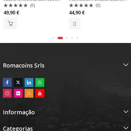
(0)
(0)
Avaliação
Avaliação
49,90
€
44,90
€
0
0
de
de
5
5
Romacoins Srls
Informação
Categorias