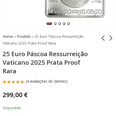
Home
»
Prodotti
»
25 Euro Páscoa Ressurreição
Vaticano 2025 Prata Proof Rara
25 Euro Páscoa Ressurreição
2 Euro Reverse São
Carteira Proof
Francisco de Assis
Vaticano 2025 20€
Vaticano 2025 Prata Proof
2026 Itália Proof
Prata Série
90,00
309,00
€
€
Rara
(
4
avaliações de clientes)
Classificado
3
com
5.00
299,00
€
em 5 com
base em
classificações
de
Disponibile
clientes