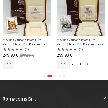
Moedas Vaticano Prata Euro
Moedas Vaticano Prata Euro
25 Euro Vaticano 2023 Prata Colorida Santo Natal Proof
25 Euro Vaticano 2023 Prata Colorida Manzoni Proof
(0)
(0)
Avaliação
Avaliação
249,90
€
299,90
€
299,90
€
0
0
de
de
5
5
Romacoins Srls