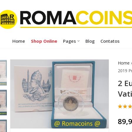
Home
Shop Online
Pages
Blog
Contatos
Home
2019 P
2 E
Vat
Class
1
com
89,
em 5
base
class