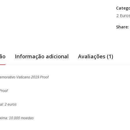
Catego
2 Euro
Share:
ção
Informação adicional
Avaliações (1)
emorativo Vaticano 2019 Proof
Proof
al: 2 euros
xima: 10.000 moedas