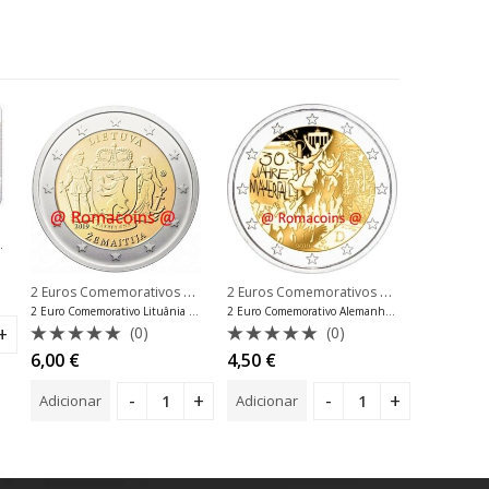
DESGAST
,
2 Euros Comemorativos Bélgica
lgica
íngua francesa
2 Euros Comemorativos 2019
,
2 Euros Comemorativos 2019
,
2 Euros Comemorativos Lituânia
2 Euros C
2 Euro Comemorativo Lituânia 2019 Zemaitija
2 Euro Comemorativo Alemanha 2019 Muro de Berlim Mint F
(0)
(0)
Avalia
Avaliação
Avaliação
5,00
€
6,00
€
4,50
€
0
0
0
de
de
de
Ler mais
Adicionar
Adicionar
5
5
5