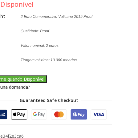
Disponível
te
ght
2 Euro Comemorativo Vaticano 2019 Proof
Qualidade: Proof
Valor nominal: 2 euros
Tiragem máxima: 10.000 moedas
-me quando Disponível
 una domanda?
Guaranteed Safe Checkout
3e34f2e3ca6