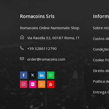
Romacoins Srls
Inform
Romacoins Online Numismatic Shop
Sobre nó
Via Rasella 32, 00187 Roma, IT
Custos d
+39 3286112790
Condições
order@romacoins.com
Cookie Po
Direito d
Política 
Entrega 