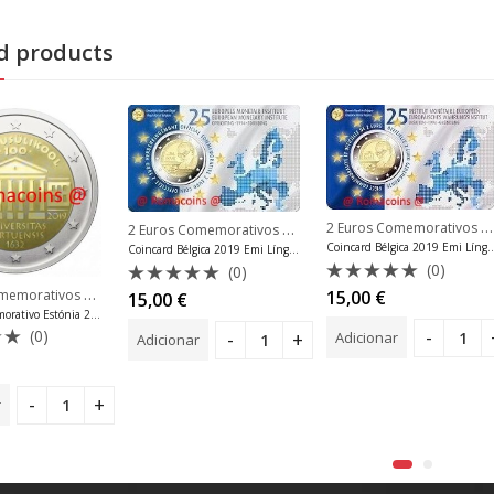
d products
2 Euros Comemorativos 2019
2 Euros Comemorativos 2019
,
2 Euros Comemorativos Bé
Coincard Bélgica 2019 Emi L
Coincard Bélgica 2019 Emi Língua neerlandesa
(0)
(0)
2 Euros Comemorativos 2019
,
Avaliação
memorativos Alemanha
15,00
€
Avaliação
2 Euros Comemorativos Estónia
15,00
€
0
0
2 Euro Comemorativo Estónia 2019 Universidade de Tartu
de
de
(0)
Adicionar
Adicionar
5
5
ão
r