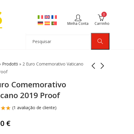
0
Minha Conta
Carrinho
»
Prodotti
»
2 Euro Comemorativo Vaticano
roof
uro Comemorativo
2 Euro Comemorativo
2 Euro Vaticano 2018
Mónaco 2018
Património Cultural
icano 2019 Proof
Francois Joseph
Proof
625,00
94,90
€
€
Bosio Proof
(
1
avaliação de cliente)
ificado
5.00
90
€
 com
 em
ificação