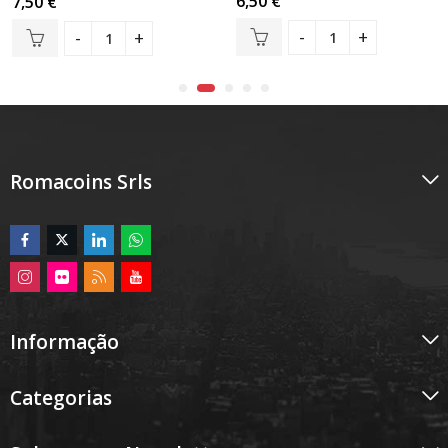
6,50
€
7,50
€
0
0
de
de
5
5
Romacoins Srls
Informação
Categorias