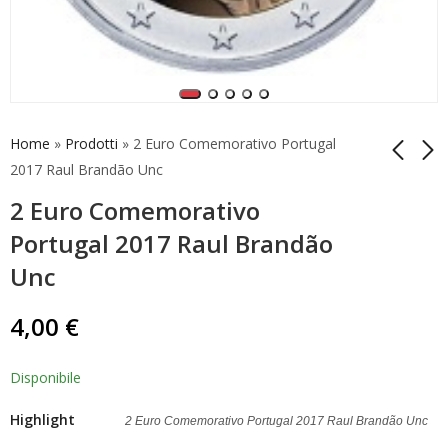
Home
»
Prodotti
»
2 Euro Comemorativo Portugal
2017 Raul Brandão Unc
2 Euro Comemorativo
2 Euro Comemorativo
2 Euro Comemorativo
Alemanha 2011
Alemanha 2011
Portugal 2017 Raul Brandão
Nordrhein-Westfalen
Nordrhein-Westfalen
8,00
7,50
€
€
Unc
Bnc
D
4,00
€
Disponibile
Highlight
2 Euro Comemorativo Portugal 2017 Raul Brandão Unc