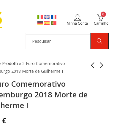
0
Minha Conta
Carrinho
»
Prodotti
»
2 Euro Comemorativo
urgo 2018 Morte de Guilherme I
uro Comemorativo
2 Euro Comemorativo
Coincard Belgium
Letónia 2018
2018 2 Euro Satellite
emburgo 2018 Morte de
Zemgale Semgallia
Esro-2B Língua
5,00
15,00
€
€
lherme I
Unc
neerlandesa
0
€