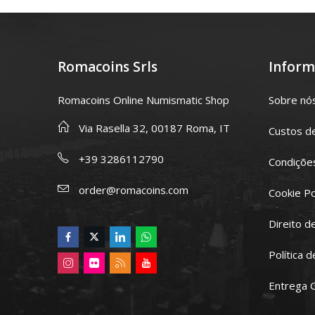
Romacoins Srls
Inform
Romacoins Online Numismatic Shop
Sobre nó
Via Rasella 32, 00187 Roma, IT
Custos d
+39 3286112790
Condições
order@romacoins.com
Cookie Po
Direito d
Política 
Entrega 