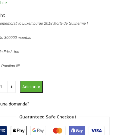
bile
ght
Comemorativo Luxemburgo 2018 Morte de Guilherme I
ção 300000 moedas
e Fdc / Unc
Rotolino !!!!
Adicionar
 una domanda?
Guaranteed Safe Checkout