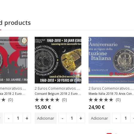
d products
2 Euros Comemorativos 2018
,
2 Euros Comemorativos 2018
,
2 Euros Comemorativos 2018
memorativos Malta
2 Euros Comemorativos Bélgica
2 Euros Comemorativos Bé
Coincard Bélgica 2018 2 Euro Maio 1968 Idioma Aleatório
Coincard Belgium 2018 2 Euro Satellite Esro-2B Língua neerlandesa
Moeda Itália 2018 70 Anos Constituição
(0)
(0)
(0)
ão
Avaliação
Avaliação
15,00
€
24,90
€
0
0
de
de
r
Adicionar
Adicionar
5
5