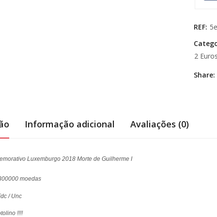
REF:
5
Catego
2 Euro
Share:
ção
Informação adicional
Avaliações (0)
emorativo Luxemburgo 2018 Morte de Guilherme I
 300000 moedas
dc / Unc
olino !!!!