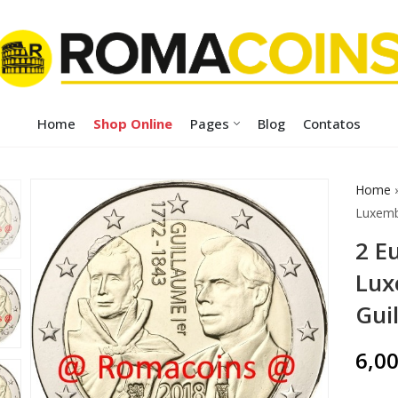
Home
Shop Online
Pages
Blog
Contatos
Home
Luxemb
2 E
Lux
Gui
6,0