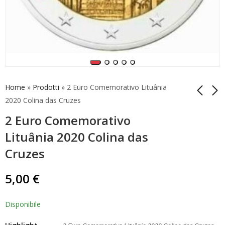
Home
»
Prodotti
»
2 Euro Comemorativo Lituânia
2020 Colina das Cruzes
2 Euro Comemorativo
2 Euro Estónia 2015
2 Euro Comemorativo
30 Anos Bandeira
Luxemburgo 2020
Lituânia 2020 Colina das
Europeia BU
Príncipe Carlos em
7,50
12,90
€
€
Cruzes
relevo
5,00
€
Disponibile