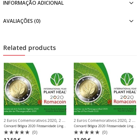
INFORMAÇÃO ADICIONAL
AVALIAÇÕES (0)
Related products
,
,
2 Euros Comemorativos 2020
2 Euros Comemorativos Bélgica
2 Euros Comemorativos 2020
2 Euros Comemorativos Bélgica
Coincard Bélgica 2020 Fitossanidade Língua aleatória
Coincard Bélgica 2020 Fitossanidade Língua neerlandesa
(0)
(0)
Avaliação
Avaliação