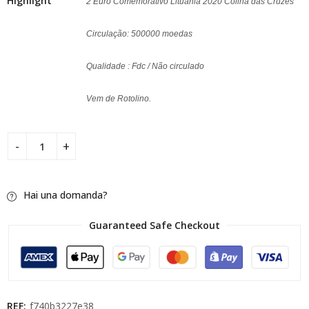
Highlight
2 Euro Comemorativo Lituânia 2020 Colina das Cruzes
Circulação: 500000 moedas
Qualidade : Fdc / Não circulado
Vem de Rotolino.
Hai una domanda?
Guaranteed Safe Checkout
REF:
f740b3227e38