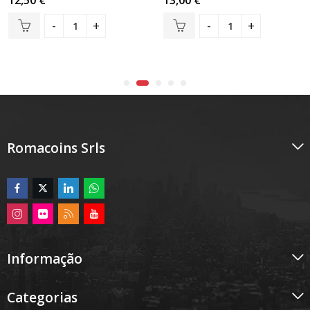
12,50
€
13,00
€
0
0
de
de
5
5
Romacoins Srls
Informação
Categorias