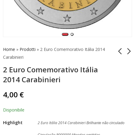
Home
»
Prodotti
»
2 Euro Comemorativo Itália 2014
Carabinieri
2 Euro Comemorativo Itália
Rolo 2 Euro Itália
2 Euro Comemorativo
2017 Veneza
Itália 2017 Tito Livio
2014 Carabinieri
Proof
74,90
€
179,90
€
4,00
€
Disponibile
Highlight
2 Euro Itália 2014 Carabinieri
Brilhante não circulado
Circulação 8000000 Moedas emitidas