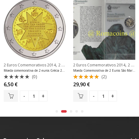
,
,
2 Euros Comemorativos 2014
2 Euros Comemorativos Grécia
2 Euros Comemorativos 2014
2 Euros Comemorativos São Marino
Moeda comemorativa de 2 euros Grécia 2014 Ilhas Jónicas
Moeda Comemorativa de 2 Euros São Marino 2014 Bramante Fdc
(0)
(2)
Avaliação
Avaliação
6,50
€
29,90
€
0
5.00
de 5
de
5