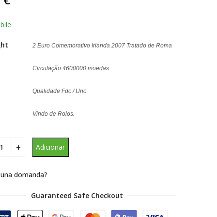
 com
 em
ificação
bile
te
ght
2 Euro Comemorativo Irlanda 2007 Tratado de Roma
Circulação 4600000 moedas
Qualidade Fdc / Unc
Vindo de Rolos.
Adicionar
 una domanda?
Guaranteed Safe Checkout