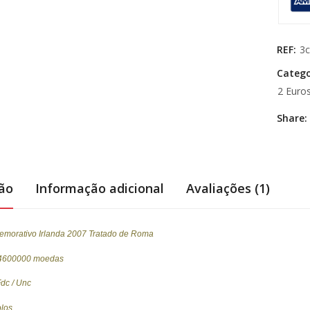
REF:
3
Catego
2 Euro
Share:
ção
Informação adicional
Avaliações (1)
morativo Irlanda 2007 Tratado de Roma
 4600000 moedas
dc / Unc
los.