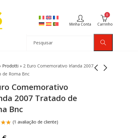
0
Minha Conta
Carrinho
»
Prodotti
»
2 Euro Comemorativo Irlanda 2007
o de Roma Bnc
uro Comemorativo
2 Euro Comemorativo
2 Euro Comemorativo
Bélgica 2007 Tratado
Grécia 2007 Tratado
anda 2007 Tratado de
de Roma Bnc
de Roma Bnc
8,00
6,50
€
€
a Bnc
(
1
avaliação de cliente)
ificado
5.00
0
€