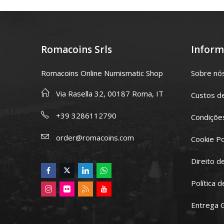
Romacoins Srls
Inform
Romacoins Online Numismatic Shop
Sobre nó
Via Rasella 32, 00187 Roma, IT
Custos d
+39 3286112790
Condições
order@romacoins.com
Cookie Po
Direito d
Política 
Entrega 