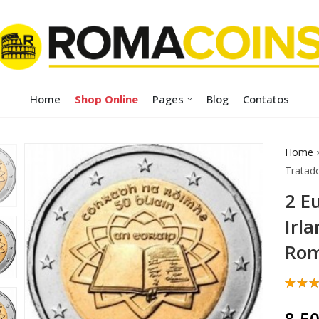
Home
Shop Online
Pages
Blog
Contatos
Home
Tratad
2 E
Irl
Rom
Class
1
com
8,5