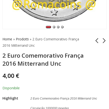
Home
»
Prodotti
»
2 Euro Comemorativo França
2016 Mitterrand Unc
2 Euro Comemorativo França
5 Euro Germany 2016
2 Euro Comemorativo
Planet Earth Coin Unc
França 2014 Moeda
2016 Mitterrand Unc
Aids
64,90
€
6,50
€
4,00
€
Disponibile
Highlight
2 Euro Comemorativo França 2016 Mitterrand Unc
Circulação 1000000 moedas