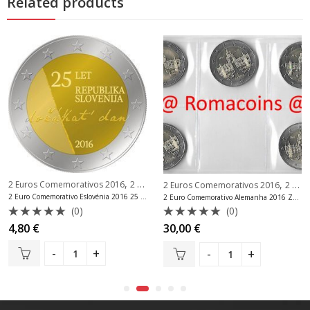
Related products
,
,
2 Euros Comemorativos 2016
2 Euros Comemorativos Eslovénia
ndorra Euro
2 Euros Comemorativos 2016
2 Euros Comemorativos Alemanha
2 Euro Comemorativo Eslovénia 2016 25 Anos de Independência
2 Euro Comemorativo Alemanha 2016 Zwinger em Dresden 5 Casas da Moeda
(0)
(0)
Avaliação
Avaliação
4,80
€
30,00
€
0
0
de
de
5
5