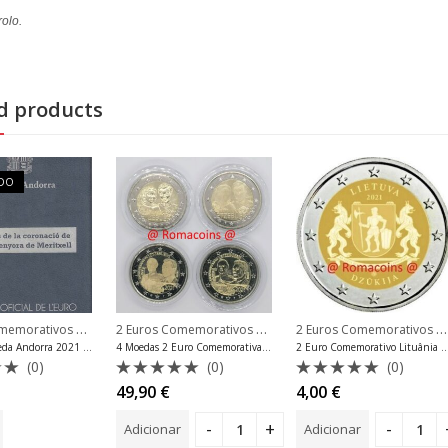
olo.
d products
ADO
2 Euros Comemorativos 2021
,
,
2 Euros Comemorativos 2021
,
,
2 Euros Comemorativos 2021
memorativos Andorra
2 Euros Comemorativos Andorra
Coincard Andorra Euro
2 Euros Comemorativos L
Coincard Andorra Euro
Cartão de Moeda Andorra 2021 Nossa Senhora de Meritxell Proof
4 Moedas 2 Euro Comemorativas Luxemburgo 2021 Unc
2 Euro Comemorativo Lituânia 20
(0)
(0)
(0)
ão
Avaliação
Avaliação
49,90
€
4,00
€
0
0
de
de
Adicionar
Adicionar
5
5