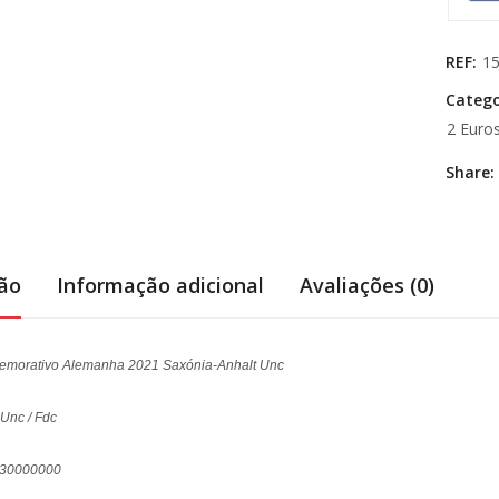
REF:
1
Catego
2 Euro
Share:
ção
Informação adicional
Avaliações (0)
emorativo Alemanha 2021 Saxónia-Anhalt Unc
 Unc / Fdc
: 30000000