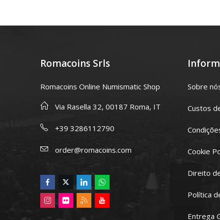
Romacoins Srls
Inform
Romacoins Online Numismatic Shop
Sobre nó
Via Rasella 32, 00187 Roma, IT
Custos d
+39 3286112790
Condições
order@romacoins.com
Cookie Po
Direito d
Política 
Entrega 