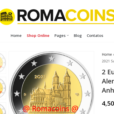
Home
Shop Online
Pages
Blog
Contatos
Home
2021 S
2 E
Ale
Anh
4,5