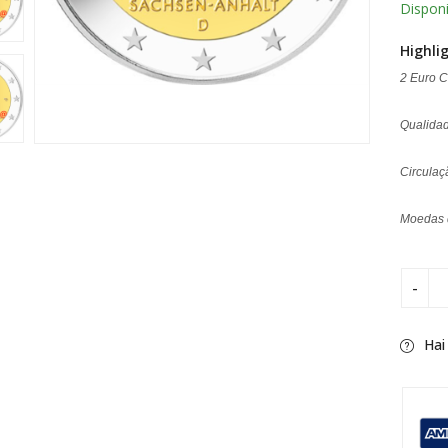
Disponi
Highli
2 Euro 
Qualidad
Circula
Moedas d
Hai