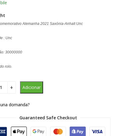
bile
ght
Comemorativo Alemanha 2021 Saxónia-Anhalt Unc
e : Unc
ção: 30000000
o rolo.
Adicionar
 una domanda?
Guaranteed Safe Checkout