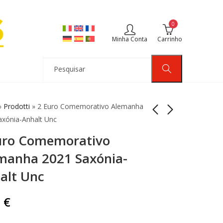
0
Minha Conta
Carrinho
»
Prodotti
»
2 Euro Comemorativo Alemanha
axónia-Anhalt Unc
uro Comemorativo
2 Euro Comemorativo
2 Euro Comemorativo
Luxemburgo 2020
França 2021 Unicef
manha 2021 Saxónia-
Holograma do
Unc
12,90
4,50
€
€
alt Unc
Príncipe Carlos
0
€