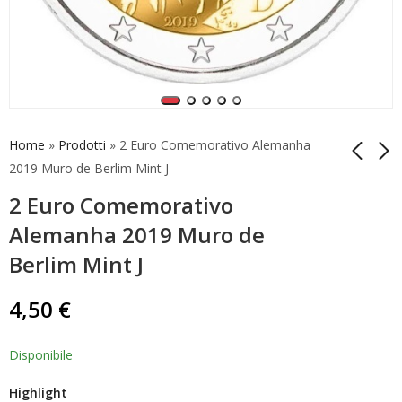
Home
»
Prodotti
»
2 Euro Comemorativo Alemanha
2019 Muro de Berlim Mint J
2 Euro Comemorativo
2 Euro Comemorativo
2 Euro Comemorativo
Alemanha 2019 Muro
Alemanha 2019 Muro
Alemanha 2019 Muro de
de Berlim Menta A
de Berlim Mint
4,50
5,00
€
€
Berlim Mint J
Random
4,50
€
Disponibile
Highlight