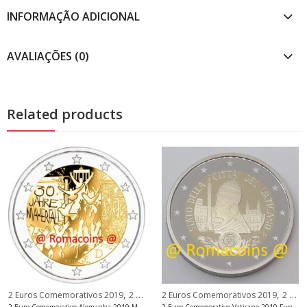
INFORMAÇÃO ADICIONAL
AVALIAÇÕES (0)
Related products
,
,
ndorra Euro
2 Euros Comemorativos 2019
2 Euros Comemorativos Alemanha
2 Euros Comemorativos 2019
2 Euros Comemorativos Vaticano
2 Euro Comemorativo Alemanha 2019 Muro de Berlim Menta D
2 Euro Comemorativo Vaticano 2019 Fundação Scv sem carteira