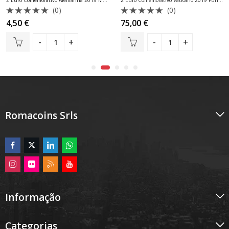
(0)
(0)
Avaliação
Avaliação
4,50
€
75,00
€
0
0
de
de
5
5
Romacoins Srls
Informação
Categorias