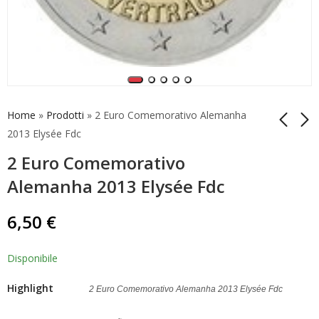
Home
»
Prodotti
»
2 Euro Comemorativo Alemanha
2013 Elysée Fdc
2 Euro Comemorativo
2 Euro Comemorativo
2 Euro Comemorativo
Alemanha 2013
Alemanha 2013
Alemanha 2013 Elysée Fdc
Elysée Fdc Mint A
Maulbronn Mint J
10,00
7,00
€
€
6,50
€
Disponibile
Highlight
2 Euro Comemorativo Alemanha 2013 Elysée Fdc