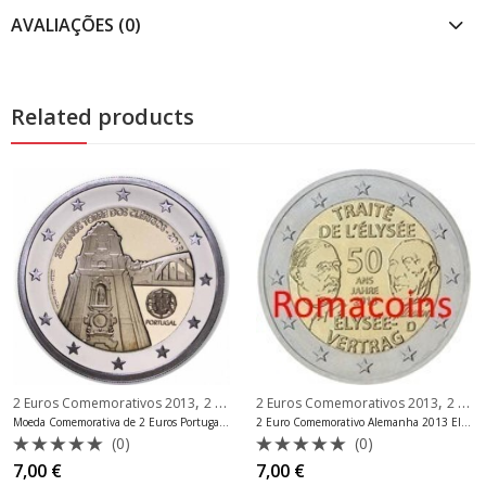
AVALIAÇÕES (0)
Related products
,
,
,
2 Euros Comemorativos 2013
Moedas Sede Vacante Vaticano
2 Euros Comemorativos Portugal
2 Euros Comemorativos 2013
2 Euros Comemorativos Alemanha
Moeda Comemorativa de 2 Euros Portugal 2013
2 Euro Comemorativo Alemanha 2013 Elysée Fdc Mint G
(0)
(0)
Avaliação
Avaliação
7,00
€
7,00
€
0
0