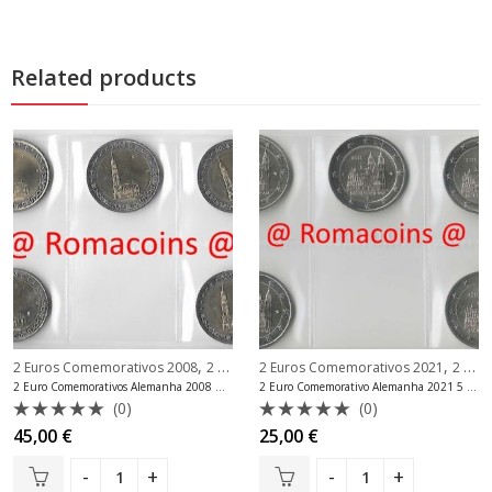
Related products
,
,
2 Euros Comemorativos 2008
2 Euros Comemorativos Alemanha
2 Euros Comemorativos 2021
2 Euros Comemorativos Alemanha
2 Euro Comemorativos Alemanha 2008 Hamburgo ADFGJ
2 Euro Comemorativo Alemanha 2021 5 Casas da Moeda Saxónia-Anhalt
(0)
(0)
Avaliação
Avaliação
45,00
€
25,00
€
0
0
de
de
5
5