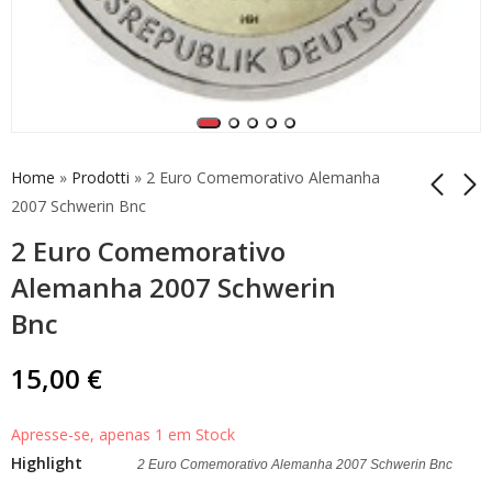
Home
»
Prodotti
»
2 Euro Comemorativo Alemanha
2007 Schwerin Bnc
2 Euro Comemorativo
2 Euro Comemorativo
2 Euro Comemorativo
Alemanha 2007
Alemanha 2006
Alemanha 2007 Schwerin
Schwerin Bnc
Holstein J
10,00
15,00
€
€
Bnc
15,00
€
Apresse-se, apenas 1 em Stock
Highlight
2 Euro Comemorativo Alemanha 2007 Schwerin Bnc