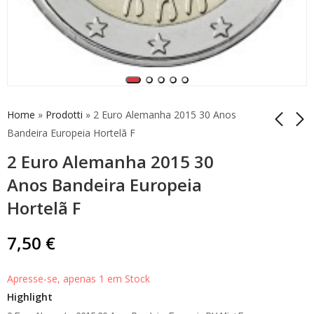
Home
»
Prodotti
»
2 Euro Alemanha 2015 30 Anos
Bandeira Europeia Hortelã F
2 Euro Alemanha 2015 30
2 Euro Comemorativo
2 Euro Comemorativo
Alemanha 2014
Alemanha 2014
Anos Bandeira Europeia
Niedersachsen Mint G
Niedersachsen Mint A
7,50
10,00
€
€
Hortelã F
7,50
€
Apresse-se, apenas 1 em Stock
Highlight