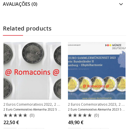
AVALIAÇÕES (0)
Related products
,
,
2 Euros Comemorativos 2022
2 Euros Comemorativos Alemanha
2 Euros Comemorativos 2023
2 Euros Comemorativos Alemanha
2 Euro Comemorativo Alemanha 2022 5 Casas da Moeda Thüringen
2 Euro Comemorativo Alemanha 2023 5 Casas da Moeda Prova
(0)
(0)
Avaliação
Avaliação
22,50
€
49,90
€
0
0