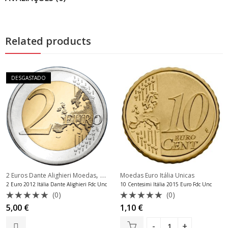
Related products
DESGASTADO
,
2 Euros Dante Alighieri Moedas
Moedas Euro Itália Unicas
Moedas Euro Itália Unicas
2 Euro 2012 Itália Dante Alighieri Fdc Unc
10 Centesimi Itália 2015 Euro Fdc Unc
(0)
(0)
Avaliação
Avaliação
5,00
€
1,10
€
0
0
de
de