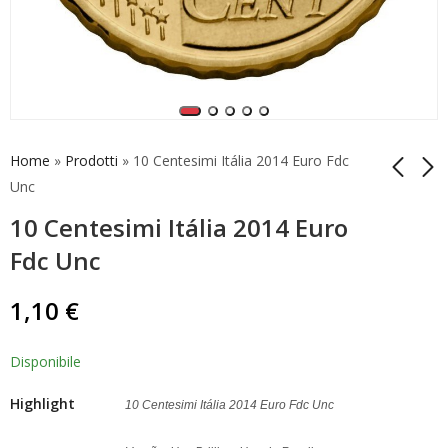
Home
»
Prodotti
»
10 Centesimi Itália 2014 Euro Fdc
Unc
10 Centesimi Itália 2014 Euro
2 Euro 2016 Itália
2 Euro 2015 Itália
Dante Alighieri Fdc
Dante Alighieri Fdc
Fdc Unc
Unc
Unc
10,00
14,99
€
€
1,10
€
Disponibile
Highlight
10 Centesimi Itália 2014 Euro Fdc Unc