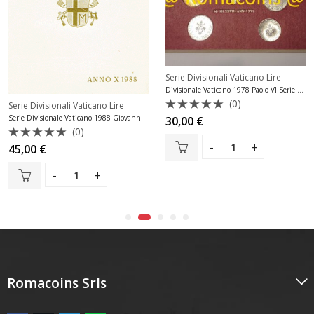
Serie Divisionali Vaticano Lire
Divisionale Vaticano 1978 Paolo VI Serie Lire Fdc
(0)
Serie Divisionali Vaticano Lire
Valutato
Serie Divisionale Vaticano 1988 Giovanni Paolo II Lire
30,00
€
0
(0)
su
Valutato
45,00
€
5
0
su
5
Romacoins Srls