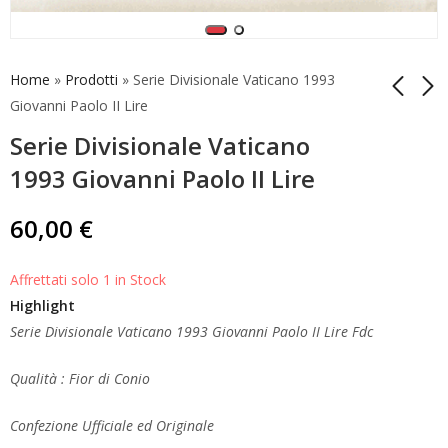
Home
»
Prodotti
»
Serie Divisionale Vaticano 1993
Giovanni Paolo II Lire
Serie Divisionale Vaticano
Serie Divisionale
Serie Divisionale
Vaticano 1992
Vaticano 1994
1993 Giovanni Paolo II Lire
Giovanni Paolo II Lire
Giovanni Paolo II Lire
45,00
60,00
€
€
60,00
€
Affrettati solo 1 in Stock
Highlight
Serie Divisionale Vaticano 1993 Giovanni Paolo II Lire Fdc
Qualità : Fior di Conio
Confezione Ufficiale ed Originale