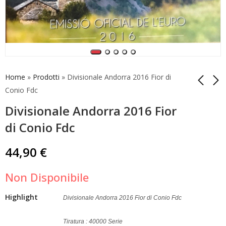
Home
»
Prodotti
»
Divisionale Andorra 2016 Fior di
Conio Fdc
Divisionale Andorra 2016 Fior
Serie Completa
Coincard Andorra
Vaticano 2016 1 cent
2016 2 Euro 25 Anni
di Conio Fdc
- 2 Euro Unc.
Radio Televisione Fdc
60,00
29,50
€
€
44,90
€
Non Disponibile
Highlight
Divisionale Andorra 2016 Fior di Conio Fdc
Tiratura : 40000 Serie