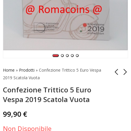
Home
»
Prodotti
»
Confezione Trittico 5 Euro Vespa
2019 Scatola Vuota
Confezione Trittico 5 Euro
5 Euro Italia 2019
10 Euro Vaticano
Muro di Berlino
2020 La Pietà di
Vespa 2019 Scatola Vuota
Argento Proof
Michelangelo Rame
199,00
29,90
€
€
99,90
€
Non Disponibile