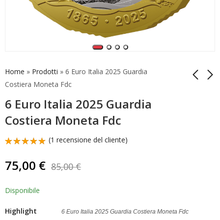
Home
»
Prodotti
»
6 Euro Italia 2025 Guardia
Costiera Moneta Fdc
6 Euro Italia 2025 Guardia
6 Euro Italia 2025 Sci
25 Centesimi Italia
di Fondo Paralimpico
2025 1/4 Euro Milano
Costiera Moneta Fdc
Argento Proof 1 OZ
Cortina 2026 3
119,00
14,90
€
€
Monete
(
1
recensione del cliente)
Valutato
1
5.00
su 5
75,00
€
85,00
€
su base
di
recensioni
Disponibile
Highlight
6 Euro Italia 2025 Guardia Costiera Moneta Fdc