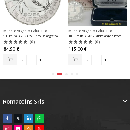
Monete Argento Italia Euro
Monete Argento Italia Euro
5 Euro Italia 2023 Sviluppo Demografico Fdc
10 Euro Italia 2012 Michelangelo Proof Fondo Specchio
(0)
(0)
Valutato
Valutato
84,90
€
115,00
€
0
0
su
su
5
5
Romacoins Srls