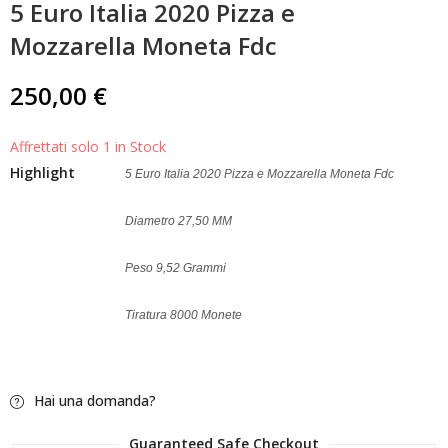
5 Euro Italia 2020 Pizza e
5 Euro Olivetti Rossa
5 Euro Italia 2020
2020 Lettera 22 Italia
Eduardo De Filippo
Mozzarella Moneta Fdc
Argento Fdc
Proof
49,00
39,00
€
€
250,00
€
Affrettati solo 1 in Stock
Highlight
5 Euro Italia 2020 Pizza e Mozzarella Moneta Fdc
Diametro 27,50 MM
Peso 9,52 Grammi
Tiratura 8000 Monete
Hai una domanda?
Guaranteed Safe Checkout