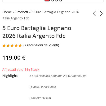
Home
»
Prodotti
»
5 Euro Battaglia Legnano 2026
Italia Argento Fdc
5 Euro Battaglia Legnano
5 Euro Fondazione
Trittico 5 Euro Vespa
Istat 2026 Italia
2019 Italia Argento
2026 Italia Argento Fdc
Argento Fdc
Confezione Omaggio
110,00
990,00
€
€
(
2
recensioni dei clienti)
Valutato
1
5.00
su 5
119,00
€
su base
di
recensioni
Affrettati solo 1 in Stock
Highlight
5 Euro Battaglia Legnano 2026 Argento Fdc
Qualità Fior di Conio
Diametro 32 mm