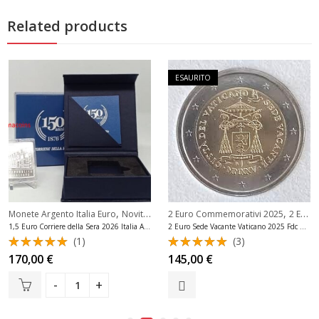
Related products
ESAURITO
,
,
,
Monete Argento Italia Euro
Novità Ultimi Arrivi Euro
Novità Ultimi Arrivi Euro
2 Euro Commemorativi 2025
2 Euro Commemorativi Vaticano
1,5 Euro Corriere della Sera 2026 Italia Argento Fdc
2 Euro Sede Vacante Vaticano 2025 Fdc Rara
(1)
(3)
Valutato
Valutato
170,00
€
145,00
€
5.00
su 5
5.00
su 5