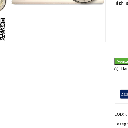
Highli
Avvis
Hai
COD:
0
Catego