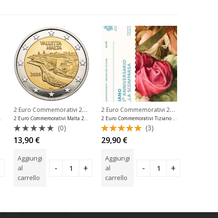
,
,
2 Euro Commemorativi 2026
,
2 Euro Commemorativi 2026
,
,
Novità Ultimi Arrivi Euro
Serie Complete 2 Euro
2 Euro Commemorativi Malta
Novità Ultimi 
2 Euro Comm
025 27 Monete
2 Euro Commemorativi Malta 2026 Valletta Unc
2 Euro Commemorativi Tiziano 2026 San Marino Fdc
(0)
(3)
Valutato
Valutato
Valuta
13,90
€
29,90
€
39,90
€
0
5.00
su 5
0
su
su
Aggiungi
Aggiungi
Aggiungi
5
5
al
al
al
carrello
carrello
carrello