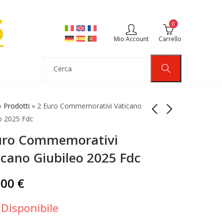
0
Mio Account
Carrello
»
Prodotti
»
2 Euro Commemorativi Vaticano
o 2025 Fdc
uro Commemorativi
2 Euro
4 Coincard Vaticano
Commemorativi
2025 Basiliche Papali
icano Giubileo 2025 Fdc
Vaticano 2025
di Roma con 50 cc
115,00
45,00
€
€
Michelangelo
Fdc
,00
€
Buonarroti Fdc
Disponibile