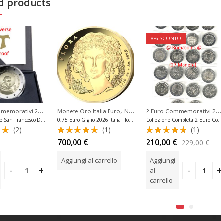
d products
8
% SCONTO
2 Euro Commemorativi 2026
,
,
,
,
,
2 Euro Commemorativi 2025
rrivi Euro
emorativi Vaticano
2 Euro Commemorativi Italia
Monete Oro Italia Euro
Monete Sede Vacante Vaticano
Novità Ultimi Arrivi Euro
Novità Ultimi Arrivi Euro
Novità Ultimi Arrivi Euro
2 Euro Reverse San Francesco D’Assisi 2026 Italia Proof Fs
0,75 Euro Giglio 2026 Italia Flora e Fauna Oro 999,9 Au Fdc
Collezione Completa 2 Euro Commemorativi 2
(2)
(1)
(1)
o
Valutato
Valutato
700,00
€
210,00
€
229,00
€
 5
5.00
su 5
5.00
su 5
Aggiungi al carrello
Aggiungi
al
carrello