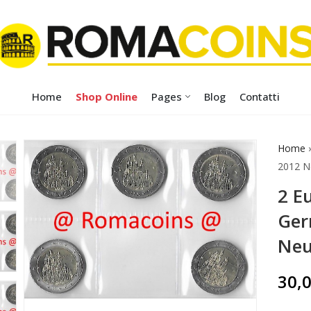
Home
Shop Online
Pages
Blog
Contatti
Home
2012 N
2 E
Ger
Neu
30,