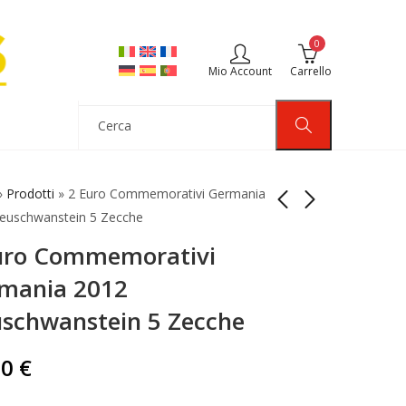
0
Mio Account
Carrello
»
Prodotti
»
2 Euro Commemorativi Germania
euschwanstein 5 Zecche
uro Commemorativi
2 Euro
2 Euro
Commemorativi
Commemorativi
mania 2012
Malta 2011 Moneta
Portogallo 2012
15,00
8,00
€
€
schwanstein 5 Zecche
Moneta
00
€