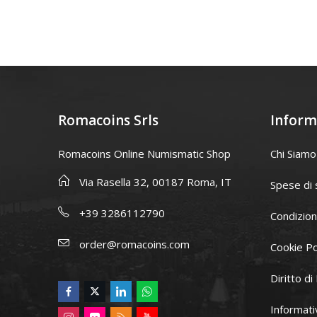
al
al
carrello
carrello
Romacoins Srls
Inform
Romacoins Online Numismatic Shop
Chi Siamo
Via Rasella 32, 00187 Roma, IT
Spese di 
+39 3286112790
Condizion
order@romacoins.com
Cookie Po
Diritto d
Informati