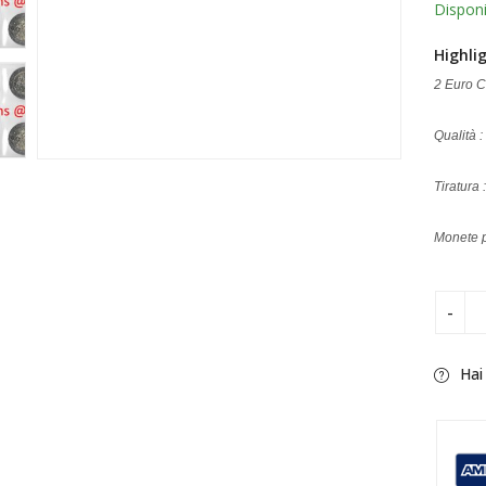
Disponi
Highli
2 Euro 
Qualità :
Tiratura
Monete p
Hai