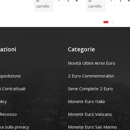
al
al
carrello
carrello
azioni
Categorie
Novità Ultimi Arrivi Euro
spedizione
2 Euro Commemorativi
i Contrattuali
Serie Complete 2 Euro
licy
Monete Euro Italia
i Recesso
Monete Euro Vaticano
va sulla privacy
Monete Euro San Marino