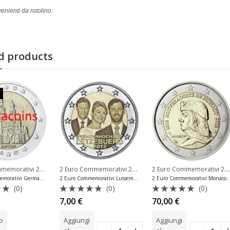
nienti da rotolino.
d products
2 Euro Commemorativi 2012
,
2 Euro Commemorativi 2012
,
2 Euro Commemorativi 2012
emorativi Vaticano
2 Euro Commemorativi Germania
2 Euro Commemorativi Lus
2 Euro Commemorativi Germania 2012 Neuschwanstein Zecca J
2 Euro Commemorativi Lussemburgo 2012 Moneta Matrimonio
2 Euro Commemorativi Monaco 2012 Sovra
(0)
(0)
(0)
o
Valutato
Valutato
7,00
€
70,00
€
0
0
su
su
to
Aggiungi
Aggiungi
5
5