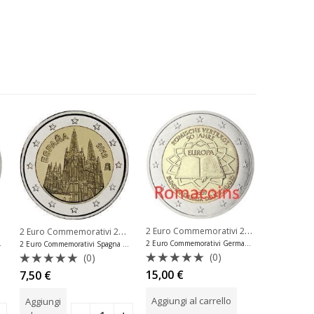
,
2 Euro Commemorativi 2007 Trattati di Roma Tdr
2 Euro Commemorativi 2012
,
semburgo
2 Euro Commemorativi Monaco
2 Euro Commemorativi Spagna
nità Moneta
2 Euro Commemorativi Germania 2007 Trattati di Roma Zecca D
2 Euro Commemorativi Spagna 2012 Moneta
(0)
(0)
Valutato
Valuta
Valutato
15,00
€
100,00
7,50
€
0
0
0
su
su
su
Aggiungi al carrello
Aggiungi
Aggiungi
5
5
5