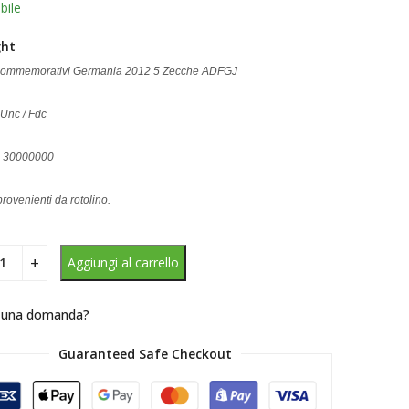
bile
ght
Commemorativi Germania 2012 5 Zecche ADFGJ
 Unc / Fdc
 : 30000000
rovenienti da rotolino.
Aggiungi al carrello
 una domanda?
Guaranteed Safe Checkout