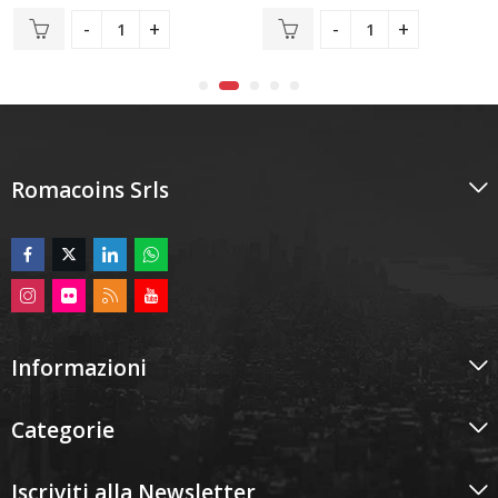
0
0
su
su
5
5
Romacoins Srls
Informazioni
Categorie
Iscriviti alla Newsletter