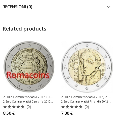
RECENSIONI (0)
Related products
2 Euro Commemorativi 2012 10 Anni Euro
,
,
,
2 Euro Commemorativi 2012
2 Euro Commemorativi Germania
2 Euro Commemorativi Finlandia
2 Euro Commemorativi Belgio
2 Euro Commemorativi Germania 2012 10 Anni Euro Zecca G
2 Euro Commemorativi Finlandia 2012 Moneta
(0)
(0)
Valutato
Valutato
8,50
€
7,00
€