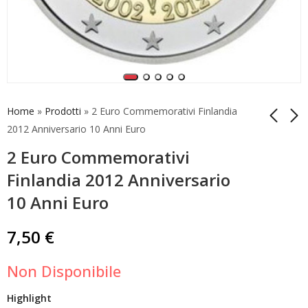
Home
»
Prodotti
»
2 Euro Commemorativi Finlandia
2012 Anniversario 10 Anni Euro
2 Euro Commemorativi
2 Euro
2 Euro
Commemorativi
Commemorativi
Finlandia 2012 Anniversario
Estonia 2012
Francia 2012
7,00
8,50
€
€
10 Anni Euro
Anniversario 10 Anni
Anniversario 10 Anni
Euro
Euro
7,50
€
Non Disponibile
Highlight