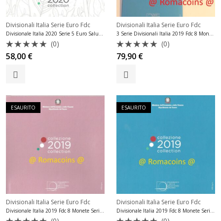
Divisionali Italia Serie Euro Fdc
Divisionali Italia Serie Euro Fdc
Divisionale Italia 2020 Serie 5 Euro Salute delle Piante Fdc
3 Serie Divisionali Italia 2019 Fdc 8 Monete Fior di Conio
(0)
(0)
Valutato
Valutato
58,00
€
79,90
€
0
0
su
su
5
5
ESAURITO
ESAURITO
Divisionali Italia Serie Euro Fdc
Divisionali Italia Serie Euro Fdc
Divisionale Italia 2019 Fdc 8 Monete Serie Bambina
Divisionale Italia 2019 Fdc 8 Monete Serie Bambino
(0)
(0)