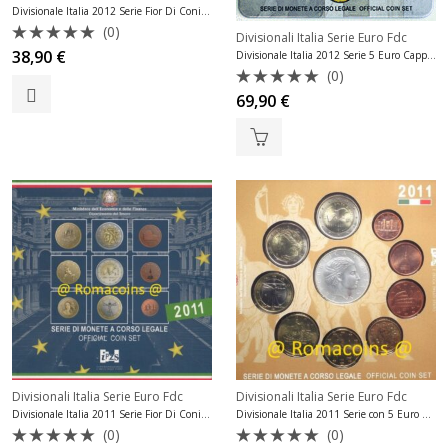
Divisionale Italia 2012 Serie Fior Di Conio Fdc
(0)
Divisionali Italia Serie Euro Fdc
Valutato
38,90
€
Divisionale Italia 2012 Serie 5 Euro Cappella Sistina Fdc
0
(0)
su
Valutato
5
69,90
€
0
su
5
Divisionali Italia Serie Euro Fdc
Divisionali Italia Serie Euro Fdc
Divisionale Italia 2011 Serie Fior Di Conio Fdc
Divisionale Italia 2011 Serie con 5 Euro Argento Fdc
(0)
(0)