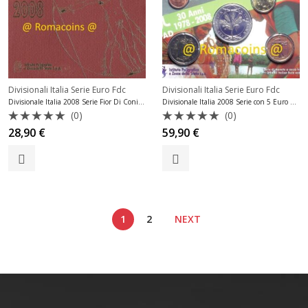
Divisionali Italia Serie Euro Fdc
Divisionali Italia Serie Euro Fdc
Divisionale Italia 2008 Serie Fior Di Conio Fdc
Divisionale Italia 2008 Serie con 5 Euro Argento Fdc
(0)
(0)
Valutato
Valutato
28,90
€
59,90
€
0
0
su
su
5
5
1
2
NEXT