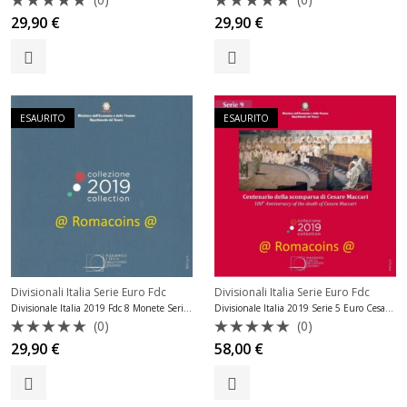
Valutato
Valutato
29,90
€
29,90
€
0
0
su
su
5
5
ESAURITO
ESAURITO
Divisionali Italia Serie Euro Fdc
Divisionali Italia Serie Euro Fdc
Divisionale Italia 2019 Fdc 8 Monete Serie Fior di Conio
Divisionale Italia 2019 Serie 5 Euro Cesare Maccari Fdc
(0)
(0)
Valutato
Valutato
29,90
€
58,00
€
0
0
su
su
5
5