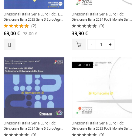
,
Divisionali Italia Serie Euro Fdc
Emissioni Italia Ipzs 2025
Divisionali Italia Serie Euro Fdc
Divisionale Italia 2025 Serie 3 Euro Argento Aci Fdc
Divisionale Italia 2024 Fdc 8 Monete Serie Fior di Conio
(2)
(0)
Valutato
Valutato
69,00
€
39,90
€
78,00
€
5.00
su 5
0
su
5
ESAURITO
Divisionali Italia Serie Euro Fdc
Divisionali Italia Serie Euro Fdc
Divisionale Italia 2024 Serie 5 Euro Argento Malattie Rare
Divisionale Italia 2023 Fdc 8 Monete Serie Fior di Conio
(0)
(0)