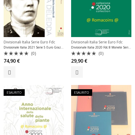
Divisionali Italia Serie Euro Fdc
Divisionali Italia Serie Euro Fdc
Divisionale Italia 2021 Serie 5 Euro Grazia Deledda Fdc
Divisionale Italia 2020 Fdc 8 Monete Serie Fior di Conio
(0)
(0)
Valutato
Valutato
74,90
€
29,90
€
0
0
su
su
5
5
ESAURITO
ESAURITO