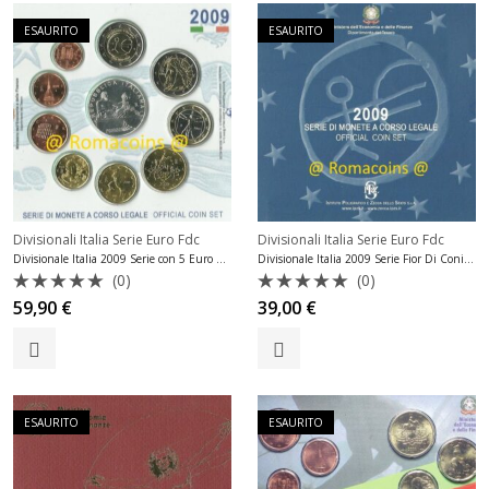
ESAURITO
ESAURITO
Divisionali Italia Serie Euro Fdc
Divisionali Italia Serie Euro Fdc
Divisionale Italia 2009 Serie con 5 Euro Argento Fdc
Divisionale Italia 2009 Serie Fior Di Conio Fdc
(0)
(0)
Valutato
Valutato
59,90
€
39,00
€
0
0
su
su
5
5
ESAURITO
ESAURITO