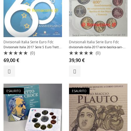
Divisionali Italia Serie Euro Fdc
Divisionali Italia Serie Euro Fdc
Divisionale Italia 2017 Serie 5 Euro Trattati di Roma Fdc
divisionale-italia-2017-serie-basilica-san-marco-venezia
(0)
(0)
Valutato
Valutato
69,00
€
39,90
€
0
0
su
su
5
5
ESAURITO
ESAURITO