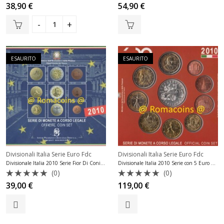
Valutato
Valutato
38,90
€
54,90
€
0
0
su
su
5
5
ESAURITO
ESAURITO
Divisionali Italia Serie Euro Fdc
Divisionali Italia Serie Euro Fdc
Divisionale Italia 2010 Serie Fior Di Conio Fdc
Divisionale Italia 2010 Serie con 5 Euro Argento Fdc
(0)
(0)
Valutato
Valutato
39,00
€
119,00
€
0
0
su
su
5
5