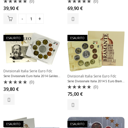
(0)
(0)
Valutato
Valutato
39,90
€
69,90
€
0
0
su
su
5
5
ESAURITO
ESAURITO
Divisionali Italia Serie Euro Fdc
Divisionali Italia Serie Euro Fdc
Serie Divisionale Euro Italia 2014 Galileo Galilei Fior di Conio Fdc
(0)
Serie Divisionale Italia 2014 5 Euro Bramante Fdc
(0)
Valutato
39,80
€
0
Valutato
75,00
€
su
0
5
su
5
ESAURITO
ESAURITO