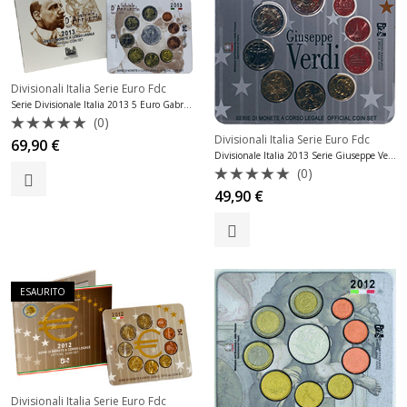
Divisionali Italia Serie Euro Fdc
Serie Divisionale Italia 2013 5 Euro Gabriele D’Annunzio Fdc
(0)
Divisionali Italia Serie Euro Fdc
Valutato
69,90
€
0
Divisionale Italia 2013 Serie Giuseppe Verdi Fdc
su
(0)
5
Valutato
49,90
€
0
su
5
ESAURITO
Divisionali Italia Serie Euro Fdc