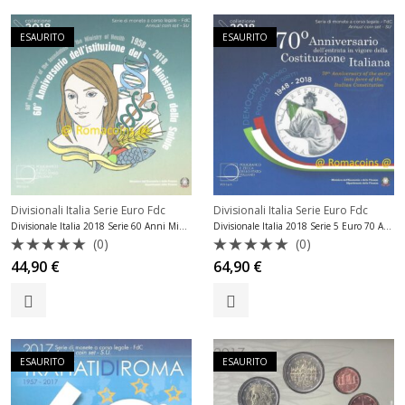
ESAURITO
ESAURITO
Divisionali Italia Serie Euro Fdc
Divisionali Italia Serie Euro Fdc
Divisionale Italia 2018 Serie 60 Anni Ministero della Salute
Divisionale Italia 2018 Serie 5 Euro 70 Anni Costituzione Fdc
(0)
(0)
Valutato
Valutato
44,90
€
64,90
€
0
0
su
su
5
5
ESAURITO
ESAURITO