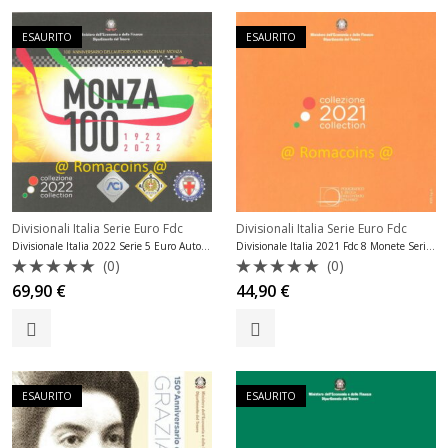
ESAURITO
ESAURITO
Divisionali Italia Serie Euro Fdc
Divisionali Italia Serie Euro Fdc
Divisionale Italia 2022 Serie 5 Euro Autodromo di Monza Fdc
Divisionale Italia 2021 Fdc 8 Monete Serie Fior di Conio
(0)
(0)
Valutato
Valutato
69,90
€
44,90
€
0
0
su
su
5
5
ESAURITO
ESAURITO