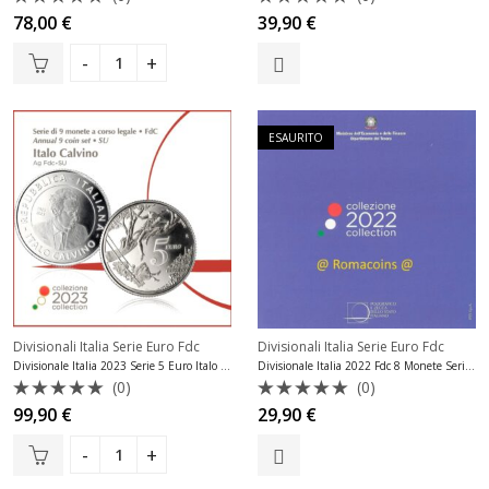
Valutato
Valutato
78,00
€
39,90
€
0
0
su
su
5
5
ESAURITO
Divisionali Italia Serie Euro Fdc
Divisionali Italia Serie Euro Fdc
Divisionale Italia 2023 Serie 5 Euro Italo Calvino Errore
Divisionale Italia 2022 Fdc 8 Monete Serie Fior di Conio
(0)
(0)
Valutato
Valutato
99,90
€
29,90
€
0
0
su
su
5
5