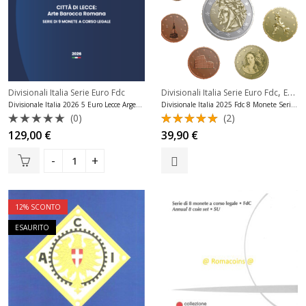
,
Divisionali Italia Serie Euro Fdc
Divisionali Italia Serie Euro Fdc
Emissioni Italia Ipzs 2025
Divisionale Italia 2026 5 Euro Lecce Argento Fdc
Divisionale Italia 2025 Fdc 8 Monete Serie Fior di Conio
(0)
(2)
Valutato
Valutato
129,00
€
39,90
€
0
5.00
su 5
su
5
12
% SCONTO
ESAURITO