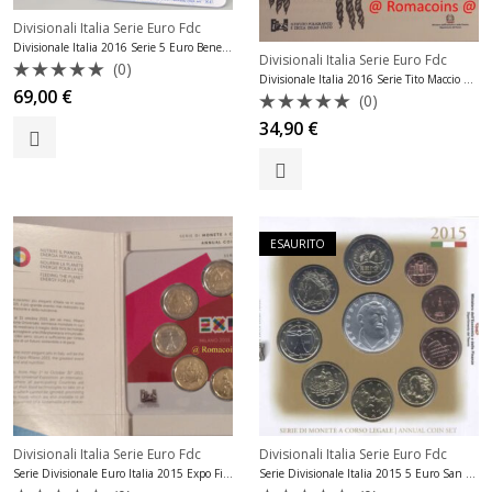
Divisionali Italia Serie Euro Fdc
Divisionale Italia 2016 Serie 5 Euro Benedetto Croce Fdc
Divisionali Italia Serie Euro Fdc
(0)
Divisionale Italia 2016 Serie Tito Maccio Plauto Fdc
Valutato
69,00
€
(0)
0
Valutato
su
34,90
€
0
5
su
5
ESAURITO
Divisionali Italia Serie Euro Fdc
Divisionali Italia Serie Euro Fdc
Serie Divisionale Euro Italia 2015 Expo Fior di Conio Fdc
Serie Divisionale Italia 2015 5 Euro San Filippo Neri Fdc