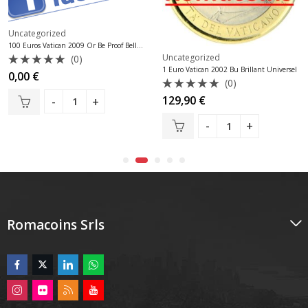
Uncategorized
100 Euros Vatican 2009 Or Be Proof Belle épreuve
Uncategorized
(0)
1 Euro Vatican 2002 Bu Brillant Universel
Note
0,00
€
(0)
0
sur
Note
129,90
€
5
0
sur
5
Romacoins Srls