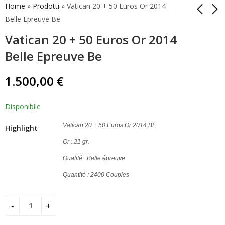
Home
»
Prodotti
»
Vatican 20 + 50 Euros Or 2014
Belle Epreuve Be
Vatican 20 + 50 Euros Or 2014
Vatican 20 + 50 Euros
Vatican 20 + 50 Euros
2023 Or Belle Epreuve
Or 2015 Belle Epreuve
Belle Epreuve Be
Be
Be
1.799,00
1.350,00
€
€
1.500,00
€
Disponibile
Vatican 20 + 50 Euros Or 2014 BE
Highlight
Or : 21 gr.
Qualité : Belle épreuve
Quantité : 2400 Couples