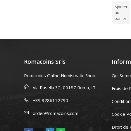
sur
sur
Note
7,00
€
Ajouter au panier
Ajouter
5
5
0
au
sur
Lire la suite
5
panier
Romacoins Srls
Inform
Romacoins Online Numismatic Shop
Qui Som
Via Rasella 32, 00187 Roma, IT
Frais de 
+39 3286112790
Condition
order@romacoins.com
Cookie Po
Droit de 