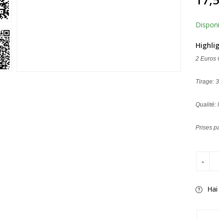
5 ba
sur
notat
client
Disponi
Highli
2 Euros
Tirage: 
Qualité:
Prises p
Hai