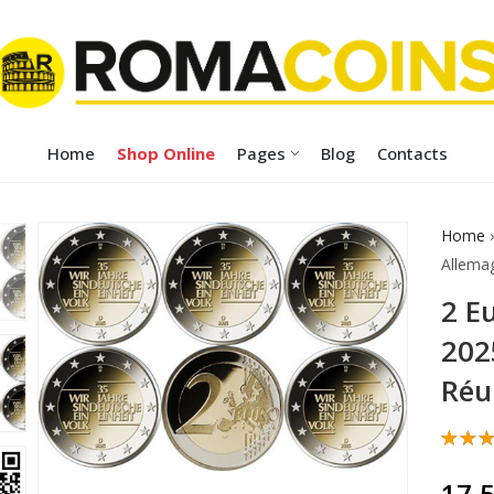
Home
Shop Online
Pages
Blog
Contacts
Home
Allema
2 E
202
Réu
Noté
2
5.00
17,