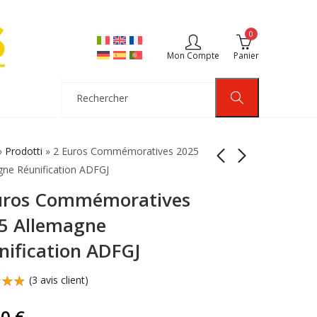
0
Mon Compte
Panier
»
Prodotti
»
2 Euros Commémoratives 2025
gne Réunification ADFGJ
uros Commémoratives
2 Euros
2 Euros
Commémorative
Commémorative
5 Allemagne
2025 Allemagne
Portugal 2025
4,00
4,00
€
€
nification ADFGJ
Réunification
Développement
Allemande
Durable
(
3
avis client)
sur
50
€