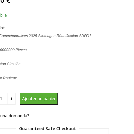
sé
ions
bile
ght
 Commémoratives 2025 Allemagne Réunification ADFGJ
30000000 Pièces
 Non Circulée
ar Rouleux.
Ajouter au panier
 una domanda?
Guaranteed Safe Checkout