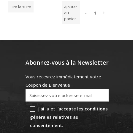
sur
sur
Note
10,00
€
Lire la suite
Ajouter
5
5
0
au
sur
Ajouter 
5
panier
Abonnez-vous à la Newsletter
Vous recevrez immédiatement votre
Coupon de Bienvenue
J’ai lu et j’accepte les conditions
générales relatives au
consentement.