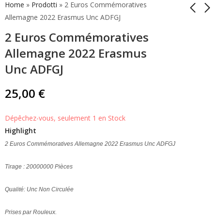
Home
»
Prodotti
»
2 Euros Commémoratives
Allemagne 2022 Erasmus Unc ADFGJ
2 Euros Commémoratives
2 Euros
2 Euros
Commémorative
Commémorative
Allemagne 2022 Erasmus
Irlande 2022 Erasmus
Grèce 2022 200 Ans
4,90
5,00
€
€
Unc ADFGJ
Unc
Constitution
25,00
€
Dépêchez-vous, seulement 1 en Stock
Highlight
2 Euros Commémoratives Allemagne 2022 Erasmus Unc ADFGJ
Tirage : 20000000 Pièces
Qualité: Unc Non Circulée
Prises par Rouleux.