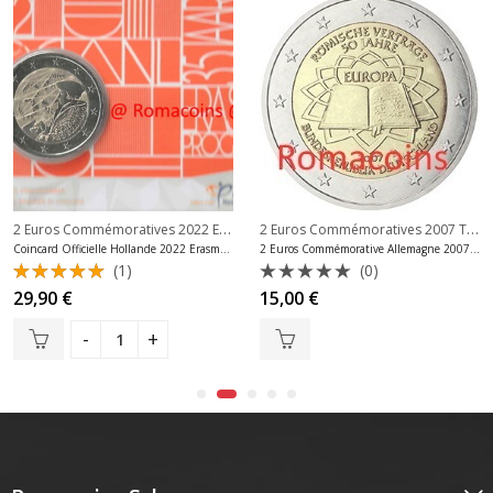
,
2 Euros Commémoratives Allemagne
2 Euros Commémoratives 2022 Erasmus
,
2 Euros Commémoratives 2007 Traité de Rome
e
2 Euros Commémoratives Holland
Coincard Officielle Hollande 2022 Erasmus Bu
2 Euros Commémorative Allemagne 2007 Traité de Rome Atelier D
(1)
(0)
Note
Note
29,90
€
15,00
€
5.00
sur
0
5
sur
5