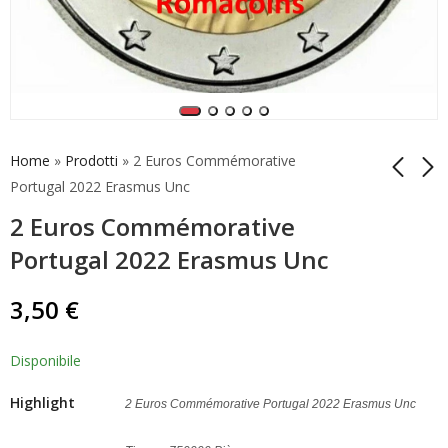
Home
»
Prodotti
»
2 Euros Commémorative
Portugal 2022 Erasmus Unc
2 Euros Commémorative
2 Euros
2 Euros
Commémorative
Commémorative
Portugal 2022 Erasmus Unc
Lituanie 2022
Luxembourg 2022
3,50
9,90
€
€
Erasmus Unc
Erasmus Unc
3,50
€
Disponibile
Highlight
2 Euros Commémorative Portugal 2022 Erasmus Unc