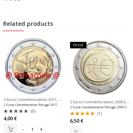
Related products
ÉPUISÉ
,
2 Euros Commémoratives 2017
2 Euros Commémoratives Portugal
,
2 Euros Commémoratives 2009 Emu
2 Euros Commémoratives Portugal
2 Euros Commémorative Portugal 2017 Raul Brandão Unc
2 Euros Commémorative Portugal 2009 Emu
(0)
(1)
Note
4,00
€
Note
6,50
€
0
5.00
sur
sur
5
5