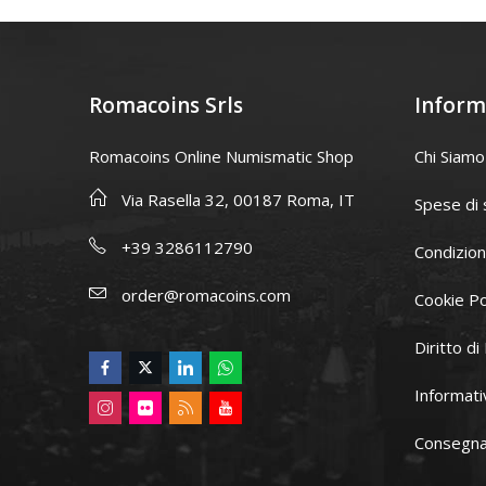
Romacoins Srls
Inform
Romacoins Online Numismatic Shop
Chi Siamo
Via Rasella 32, 00187 Roma, IT
Spese di 
+39 3286112790
Condizion
order@romacoins.com
Cookie Po
Diritto d
Informati
Consegna