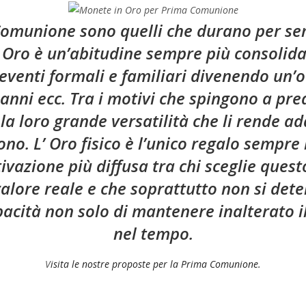
 Comunione sono quelli che durano per se
Oro è un’abitudine sempre più consolida
, eventi formali e familiari divenendo un’
nni ecc. Tra i motivi che spingono a predi
a loro grande versatilità che li rende ad
dono. L’ Oro fisico è l’unico regalo sempr
vazione più diffusa tra chi sceglie questo 
lore reale e che soprattutto non si deter
capacità non solo di mantenere inalterato 
nel tempo.
V
isita le nostre proposte per la Prima Comunione.