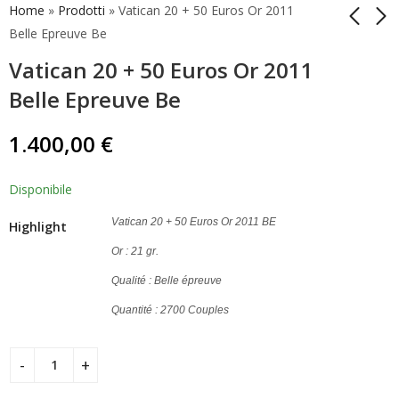
Home
»
Prodotti
»
Vatican 20 + 50 Euros Or 2011
Belle Epreuve Be
Vatican 20 + 50 Euros Or 2011
Vatican 20 + 50 Euros
Vatican 20 + 50 Euros
Or 2010 Belle Epreuve
Or 2012 Belle Epreuve
Belle Epreuve Be
Be
Be
1.200,00
1.490,00
€
€
1.400,00
€
Disponibile
Vatican 20 + 50 Euros Or 2011 BE
Highlight
Or : 21 gr.
Qualité : Belle épreuve
Quantité : 2700 Couples