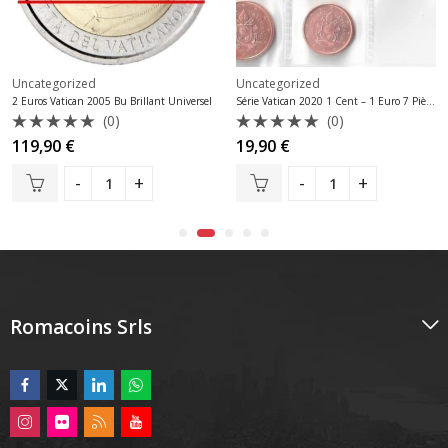
Uncategorized
Uncategorized
2 Euros Vatican 2005 Bu Brillant Universel
Série Vatican 2020 1 Cent – 1 Euro 7 Pièces Unc.
(0)
(0)
Note
Note
119,90
€
19,90
€
0
0
sur
sur
5
5
Romacoins Srls