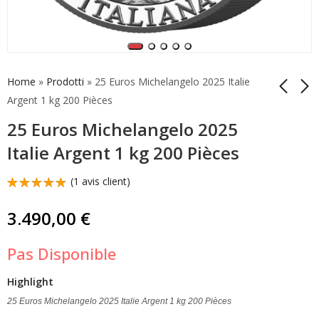
Home
»
Prodotti
»
25 Euros Michelangelo 2025 Italie
Argent 1 kg 200 Pièces
25 Euros Michelangelo 2025
5 Euros Giovanni
2 Euros
Spadolini 2025 Italie
Commémorative
Italie Argent 1 kg 200 Pièces
Argent Belle Épreuve
Saint-Marin 2025
85,00
29,90
€
€
Michel-Ange
(
1
avis client)
Buonarroti
Noté
1
5.00
sur
3.490,00
€
5 basé
sur
notation
Pas Disponible
client
Highlight
25 Euros Michelangelo 2025 Italie Argent 1 kg 200 Pièces