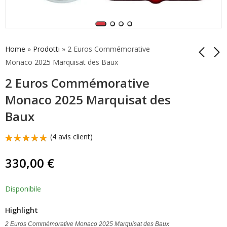
Home
»
Prodotti
»
2 Euros Commémorative
Monaco 2025 Marquisat des Baux
2 Euros Commémorative
5 Euros Services
Bu Vatican 2025
Secrets 2025 Italie
Coffret Série Pièce 5
Monaco 2025 Marquisat des
Argent Belle Épreuve
Euros Bimétallique
249,00
165,00
€
€
Baux
(
4
avis client)
Noté
4
5.00
sur
330,00
€
5 basé
sur
notations
client
Disponibile
Highlight
2 Euros Commémorative Monaco 2025 Marquisat des Baux