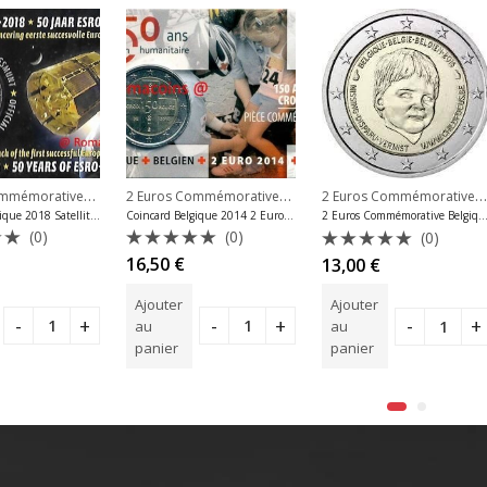
2 Euros Commémoratives 2018
,
2 Euros Commémoratives 2014
,
2 Euros Commémoratives 2016
Commémoratives Belgique
2 Euros Commémoratives Belgique
2 Euros Commémoratives
Coincard Belgique 2018 Satellite Esro-2B Langue Hollandaise
Coincard Belgique 2014 2 Euros Croix Rouge Langue au Hasard
2 Euros Commémorative Belgique 2016 Child
(0)
(0)
(0)
Note
Note
16,50
€
13,00
€
0
0
sur
sur
Ajouter
Ajouter
5
5
au
au
panier
panier