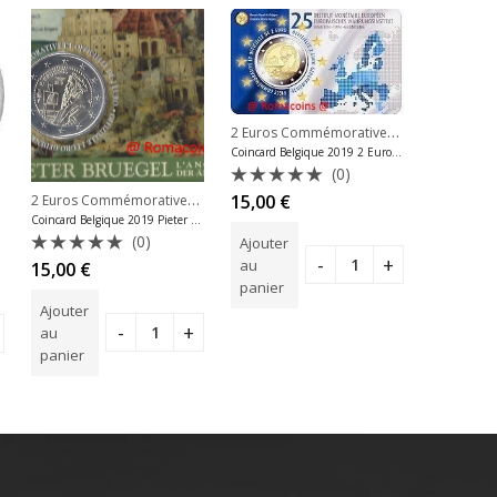
2 Euros Commémoratives 2019
,
2 Euros 
Coincard Belgique 2019 2 Euros Emi Langue Française
(0)
2 Euros Commémoratives 2019
,
Note
,
15,00
€
 Belgique
2 Euros Commémoratives Belgique
2 Euros Commémoratives Belgique
0
Coincard Belgique 2019 Pieter Bruegel Langue Française
 Focus
sur
(0)
Ajouter
5
au
Note
Note
15,00
€
8,00
€
0
0
panier
sur
sur
Ajouter
Ajouter
5
5
au
au
panier
panier